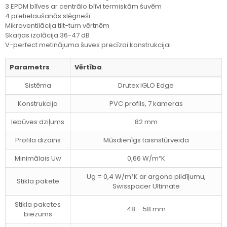
3 EPDM blīves ar centrālo blīvi termiskām šuvēm
4 pretielaušanās slēgneši
Mikroventilācija tilt-turn vērtnēm
Skaņas izolācija 36-47 dB
V-perfect metinājuma šuves precīzai konstrukcijai
Parametrs
Vērtība
Sistēma
Drutex IGLO Edge
Konstrukcija
PVC profils, 7 kameras
Iebūves dziļums
82 mm
Profila dizains
Mūsdienīgs taisnstūrveida
Minimālais Uw
0,66 W/m²K
Ug = 0,4 W/m²K ar argona pildījumu,
Stikla pakete
Swisspacer Ultimate
Stikla paketes
48 – 58 mm
biezums