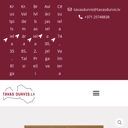
Kr
Kr.
Br
Avi
Cē
tavasdurvis@tavasdurvis.lv
us
Val
īvī
āci
su
+371 25748838
tpi
de
b
jas
iel
ls
m
as
iel
a
iel
ār
iel
a
74
a
a
a
30,
,
35
85,
2,
Jel
Va
,
Tal
Pr
ga
lm
Rī
si
eiļ
va
ier
ga
i
a