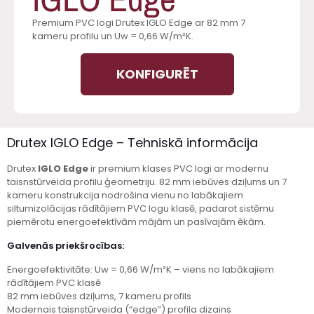
Premium PVC logi Drutex IGLO Edge ar 82 mm 7
kameru profilu un Uw = 0,66 W/m²K.
KONFIGURĒT
Drutex IGLO Edge – Tehniskā informācija
Drutex
IGLO Edge
ir premium klases PVC logi ar modernu
taisnstūrveida profilu ģeometriju. 82 mm iebūves dziļums un 7
kameru konstrukcija nodrošina vienu no labākajiem
siltumizolācijas rādītājiem PVC logu klasē, padarot sistēmu
piemērotu energoefektīvām mājām un pasīvajām ēkām.
Galvenās priekšrocības:
Energoefektivitāte: Uw = 0,66 W/m²K – viens no labākajiem
rādītājiem PVC klasē
82 mm iebūves dziļums, 7 kameru profils
Modernais taisnstūrveida (“edge”) profila dizains