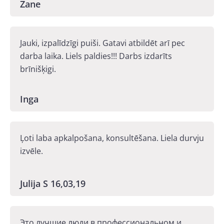
Zane
Jauki, izpalīdzīgi puiši. Gatavi atbildēt arī pec
darba laika. Liels paldies!!! Darbs izdarīts
brīnišķigi.
Inga
Ļoti laba apkalpošana, konsultēšana. Liela durvju
izvēle.
Julija S 16,03,19
Это лучшие люди в профессиональном и