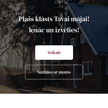
Plašs klāsts Tavai mājai!
Ienāc un izvēlies!
Veikals
Sazinies ar mums