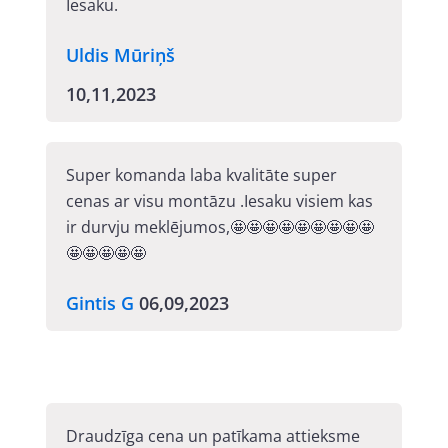
Iesaku.
Uldis Mūriņš
10,11,2023
Super komanda laba kvalitāte super
cenas ar visu montāzu .Iesaku visiem kas
ir durvju meklējumos,🤩🤩🤩🤩🤩🤩🤩🤩🤩
🤩🤩🤩🤩🤩
Gintis G
06,09,2023
Draudzīga cena un patīkama attieksme