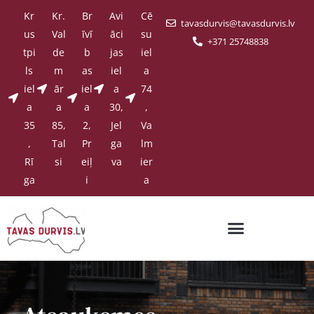
Kr
Kr.
Br
Avi
Cē
tavasdurvis@tavasdurvis.lv
us
Val
īvī
āci
su
+371 25748838
tpi
de
b
jas
iel
ls
m
as
iel
a
iel
ār
iel
a
74
a
a
a
30,
,
35
85,
2,
Jel
Va
,
Tal
Pr
ga
lm
Rī
si
eiļ
va
ier
ga
i
a