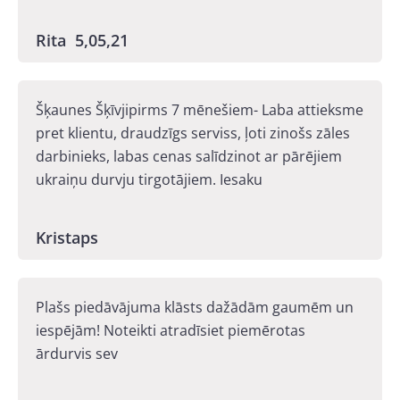
Rita 5,05,21
Šķaunes Šķīvjipirms 7 mēnešiem- Laba attieksme
pret klientu, draudzīgs serviss, ļoti zinošs zāles
darbinieks, labas cenas salīdzinot ar pārējiem
ukraiņu durvju tirgotājiem. Iesaku
Kristaps
Plašs piedāvājuma klāsts dažādām gaumēm un
iespējām! Noteikti atradīsiet piemērotas
ārdurvis sev