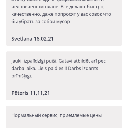
человеческом плане. Все делают быстро,
качественно, даже попросят у вас совок что
бы убрать за собой мусор
Svetlana 16,02,21
Jauki, izpalīdzīgi puiši. Gatavi atbildēt arī pec
darba laika. Liels paldies!!! Darbs izdarīts
brīnišķigi.
Pēteris 11,11,21
Нормальный сервис, приемлемые цены