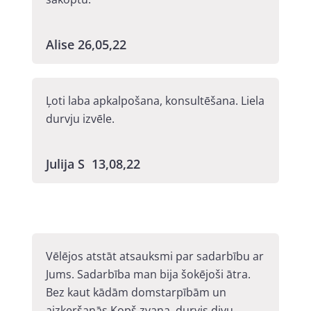
Alise 26,05,22
Ļoti laba apkalpošana, konsultēšana. Liela
durvju izvēle.
Julija S 13,08,22
Vēlējos atstāt atsauksmi par sadarbību ar
Jums. Sadarbība man bija šokējoši ātra.
Bez kaut kādām domstarpībām un
aizķeršanās Kopš zvana, durvis divu