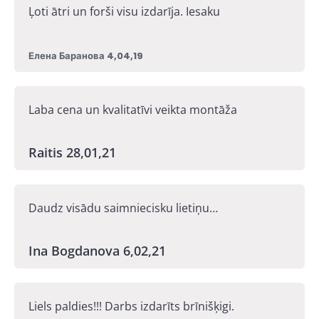
Ļoti ātri un forši visu izdarīja. Iesaku
Елена Баранова
4,04,19
Laba cena un kvalitatīvi veikta montāža
Raitis 28,01,21
Daudz visādu saimniecisku lietiņu…
Ina Bogdanova 6,02,21
Liels paldies!!! Darbs izdarīts brīnišķigi.