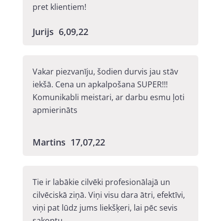
pret klientiem!
Jurijs 6,09,22
Vakar piezvanīju, šodien durvis jau stāv
iekšā. Cena un apkalpošana SUPER!!!
Komunikabli meistari, ar darbu esmu ļoti
apmierināts
Martins 17,07,22
Tie ir labākie cilvēki profesionālajā un
cilvēciskā ziņā. Viņi visu dara ātri, efektīvi,
viņi pat lūdz jums liekšķeri, lai pēc sevis
sakoptu.