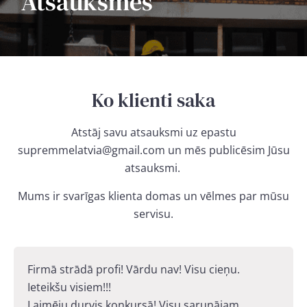
Atsauksmes
Ko klienti saka
Atstāj savu atsauksmi uz epastu
supremmelatvia@gmail.com un mēs publicēsim Jūsu
atsauksmi.
Mums ir svarīgas klienta domas un vēlmes par mūsu
servisu.
Firmā strādā profi! Vārdu nav! Visu cieņu.
Ieteikšu visiem!!!
Laimēju durvis konkursā! Visu sarunājam.