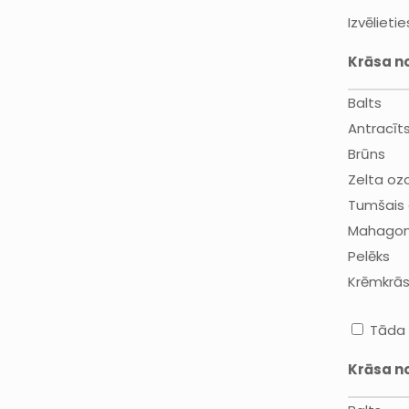
Izvēlieti
Krāsa n
Balts
Antracīt
Brūns
Zelta oz
Tumšais 
Mahago
Pelēks
Krēmkrā
Tāda 
Krāsa n