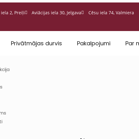
iela 2, Preiļi
Aviācijas iela 30, Jelgava
Cēsu iela 74, Valmiera
Privātmājas durvis
Pakalpojumi
Par
kcija
ms
ums
ti