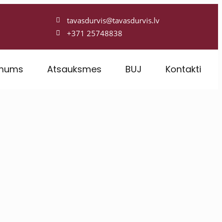
tavasdurvis@tavasdurvis.lv
+371 25748838
 mums
Atsauksmes
BUJ
Kontakti