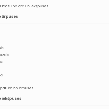
es krāsu no āra un iekšpuses.
o ārpuses
s
ols
ozols
ns
sa
pati kā no ārpuses
o iekšpuses