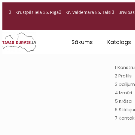
Krustpils iela 35, Rīga
Kr. Valdemāra 85, Talsi
Brīvības 
Sākums
Katalogs
1
Konstru
2
Profils
3
Dalīju
4
Izmēri
5
Krāsa
6
Stikloj
7
Kontak