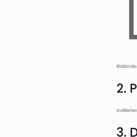
Bīdāmās 
2. P
Izvēlietie
3. 