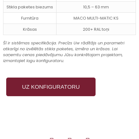
Stikla paketes biezums
10,5 – 63 mm
Furnitūra
MACO MULTI-MATIC KS
Krāsas
200+ RAL toņi
Šī ir sistēmas specifikācija. Precīzs Uw rādītājs un parametri
atkarīgi no izvēlētās stikla paketes, izmēra un krāsas. Lai
saņemtu cenas piedāvājumu Jūsu konkrētajam projektam,
izmantojiet logu konfiguratoru.
UZ KONFIGURATORU