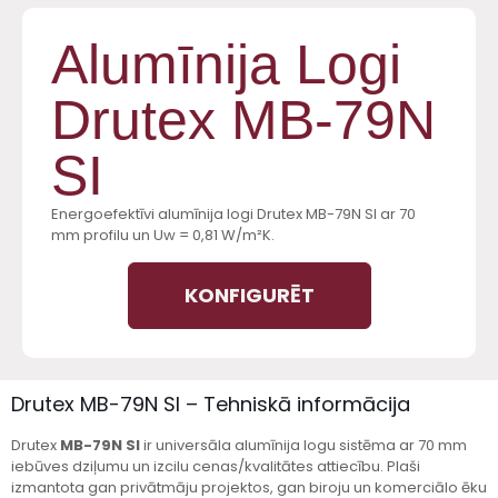
Alumīnija Logi
Drutex MB-79N
SI
Energoefektīvi alumīnija logi Drutex MB-79N SI ar 70
mm profilu un Uw = 0,81 W/m²K.
KONFIGURĒT
Drutex MB-79N SI – Tehniskā informācija
Drutex
MB-79N SI
ir universāla alumīnija logu sistēma ar 70 mm
iebūves dziļumu un izcilu cenas/kvalitātes attiecību. Plaši
izmantota gan privātmāju projektos, gan biroju un komerciālo ēku