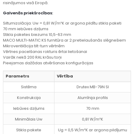
risinājumos visā Eiropā.
Galvenās priekšrocības:
Siltumizolācija: Uw = 0,81 W/m²K ar argona pildītu stikla paketi
70 mm iebūves dziļums
Stikla paketes biezums 10,5-63 mm
MACO MULTI-MATIC KS furnitūra ar 2 pretielaušanās slēgnešiem
Mikroventilācija tilt-turn vērtnēm
Vērtnes pacelšanas rokturis ērtai lietošanai
Vairāk nekā 200 RAL krāsu toņi
Pieejamas dažādas atvēršanas konfigurācijas
Parametrs
Vērtība
Sistēma
Drutex MB-79N SI
Konstrukcija
Alumīnija profils
Iebūves dziļums
70 mm
Minimālais Uw
0,81 W/m²K
Stikla pakete
Ug = 0,5 W/m²K ar argona pildījumu