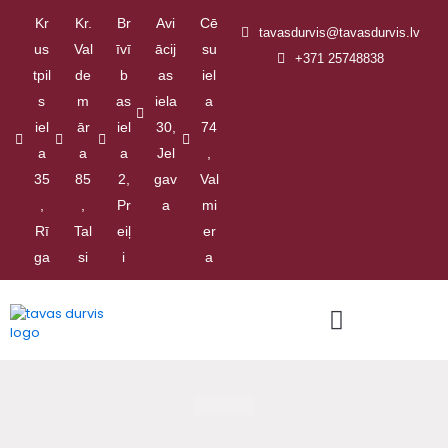
Kr
Kr.
Br
Avi
Cē
tavasdurvis@tavasdurvis.lv
us
Val
īvī
ācij
su
+371 25748838
tpil
de
b
as
iel
s
m
as
iela
a
iel
ār
iel
30,
74
a
a
a
Jel
,
35
85
2,
gav
Val
,
,
Pr
a
mi
Rī
Tal
eiļ
er
ga
si
i
a