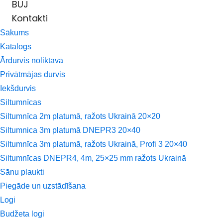
BUJ
Kontakti
Sākums
Katalogs
Ārdurvis noliktavā
Privātmājas durvis
Iekšdurvis
Siltumnīcas
Siltumnīca 2m platumā, ražots Ukrainā 20×20
Siltumnica 3m platumā DNEPR3 20×40
Siltumnīca 3m platumā, ražots Ukrainā, Profi 3 20×40
Siltumnīcas DNEPR4, 4m, 25×25 mm ražots Ukrainā
Sānu plaukti
Piegāde un uzstādīšana
Logi
Budžeta logi