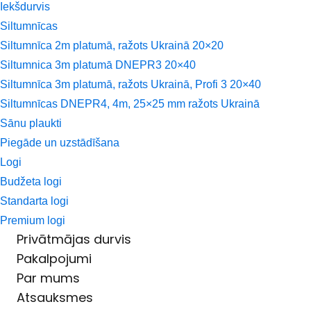
Iekšdurvis
Siltumnīcas
Siltumnīca 2m platumā, ražots Ukrainā 20×20
Siltumnica 3m platumā DNEPR3 20×40
Siltumnīca 3m platumā, ražots Ukrainā, Profi 3 20×40
Siltumnīcas DNEPR4, 4m, 25×25 mm ražots Ukrainā
Sānu plaukti
Piegāde un uzstādīšana
Logi
Budžeta logi
Standarta logi
Premium logi
Privātmājas durvis
Pakalpojumi
Par mums
Atsauksmes