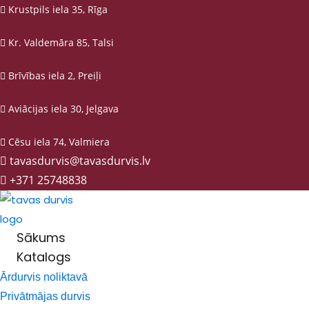
Krustpils iela 35, Rīga
Kr. Valdemāra 85, Talsi
Brīvības iela 2, Preiļi
Aviācijas iela 30, Jelgava
Cēsu iela 74, Valmiera
tavasdurvis@tavasdurvis.lv
+371 25748838
Sākums
Katalogs
Ārdurvis noliktavā
Privātmājas durvis