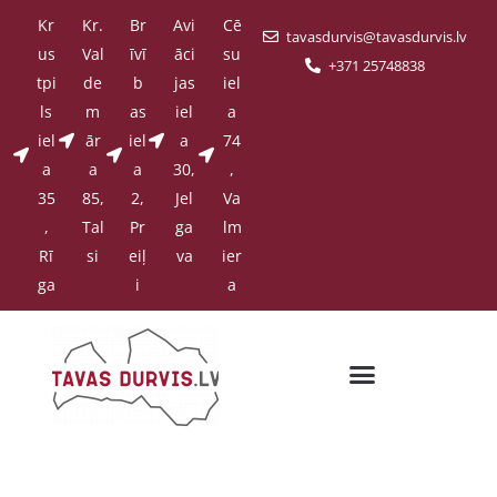
Kr
Kr.
Br
Avi
Cē
tavasdurvis@tavasdurvis.lv
us
Val
īvī
āci
su
+371 25748838
tpi
de
b
jas
iel
ls
m
as
iel
a
iel
ār
iel
a
74
a
a
a
30,
,
35
85,
2,
Jel
Va
,
Tal
Pr
ga
lm
Rī
si
eiļ
va
ier
ga
i
a