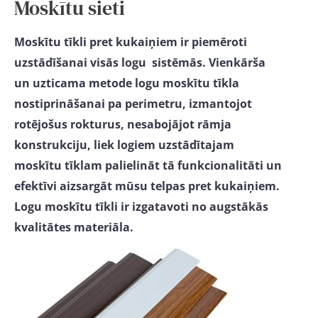
Moskītu sieti
Moskītu tīkli pret kukaiņiem ir piemēroti
uzstādīšanai visās logu sistēmās. Vienkārša
un uzticama metode logu moskītu tīkla
nostiprināšanai pa perimetru, izmantojot
rotējošus rokturus, nesabojājot rāmja
konstrukciju, liek logiem uzstādītajam
moskītu tīklam palielināt tā funkcionalitāti un
efektīvi aizsargāt mūsu telpas pret kukaiņiem.
Logu moskītu tīkli ir izgatavoti no augstākās
kvalitātes materiāla.