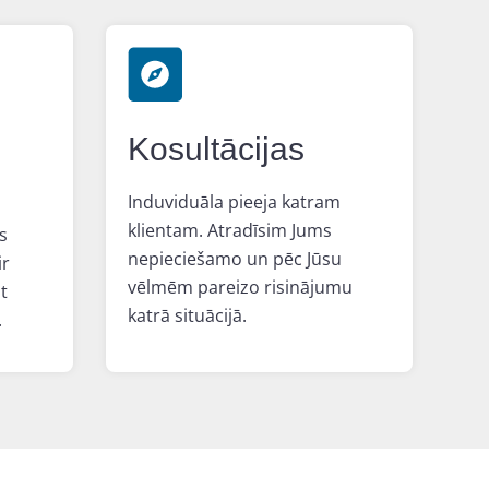
Kosultācijas
Induviduāla pieeja katram
klientam. Atradīsim Jums
s
nepieciešamo un pēc Jūsu
ir
vēlmēm pareizo risinājumu
t
katrā situācijā.
.