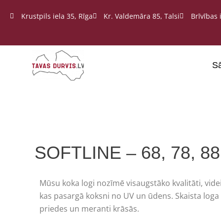
Krustpils iela 35, Rīga
Kr. Valdemāra 85, Talsi
Brīvības i
S
SOFTLINE – 68, 78, 88 
Mūsu koka logi nozīmē visaugstāko kvalitāti, vide
kas pasargā koksni no UV un ūdens. Skaista loga 
priedes un meranti krāsās.