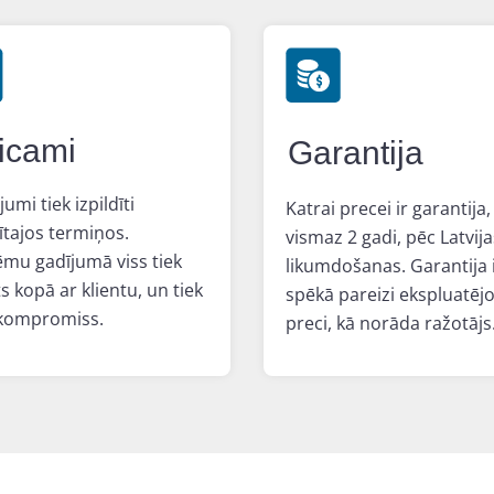
icami
Garantija
jumi tiek izpildīti
Katrai precei ir garantija,
tajos termiņos.
vismaz 2 gadi, pēc Latvija
ēmu gadījumā viss tiek
likumdošanas. Garantija 
ts kopā ar klientu, un tiek
spēkā pareizi ekspluatējo
 kompromiss.
preci, kā norāda ražotājs