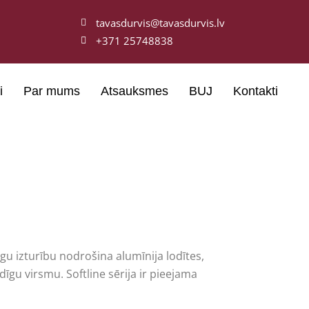
tavasdurvis@tavasdurvis.lv
+371 25748838
i
Par mums
Atsauksmes
BUJ
Kontakti
gu izturību nodrošina alumīnija lodītes,
gu virsmu. Softline sērija ir pieejama