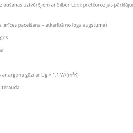
laušanas uztvērējiem ar Silber-Look pretkorozijas pārklājum
 ierīces pacelšana – atkarībā no loga augstuma)
ogos
na
as ar argona gāzi ar Ug = 1,1 W/(m²K)
a tērauda