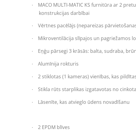
MACO MULTI-MATIC KS furnitūra ar 2 pretuz
·
konstrukcijas darbībai
Vērtnes pacēlājs (nepareizas pārvietošanas
·
Mikroventilācija slīpajos un pagriežamos l
·
Eņģu pārsegi 3 krāsās: balta, sudraba, brū
·
Alumīnija rokturis
·
2 stiklotas (1 kameras) vienības, kas pildīt
·
Stikla rūts starplikas izgatavotas no cinkot
·
Lāsenīte, kas atvieglo ūdens novadīšanu
·
2 EPDM blīves
·