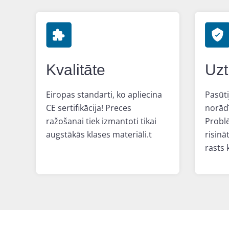
Kvalitāte
Uzt
Eiropas standarti, ko apliecina
Pasūti
CE sertifikācija! Preces
norādī
ražošanai tiek izmantoti tikai
Probl
augstākās klases materiāli.t
risinā
rasts