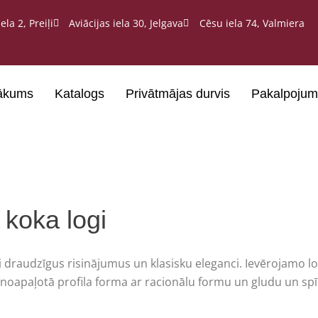
ela 2, Preiļi
Aviācijas iela 30, Jelgava
Cēsu iela 74, Valmiera
ākums
Katalogs
Privātmājas durvis
Pakalpojum
koka logi
i draudzīgus risinājumus un klasisku eleganci. Ievērojamo lo
noapaļotā profila forma ar racionālu formu un gludu un spīdī