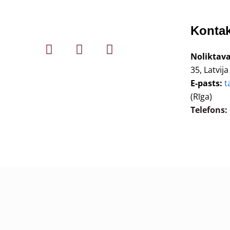
Kontak
Noliktava
35, Latvija
E-pasts:
t
(Rīga)
Telefons: