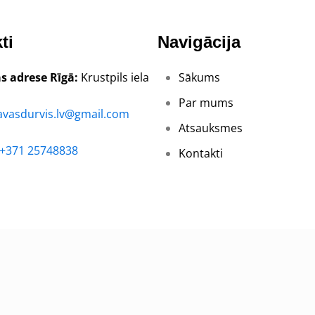
ti
Navigācija
s adrese Rīgā:
Krustpils iela
Sākums
Par mums
avasdurvis.lv@gmail.com
Atsauksmes
+371 25748838
Kontakti