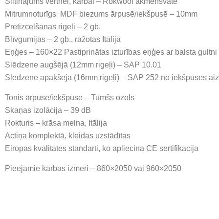
Siltinājums vērtnei, kārbai – Rokwool akmensvate
Mitrumnoturīgs MDF biezums ārpusē/iekšpusē – 10mm
Pretizcelšanas rigeļi – 2 gb.
Blīvgumijas – 2 gb., ražotas Itālijā
Eņģes – 160×22 Pastiprinātas izturības eņģes ar balsta gultni (
Slēdzene augšējā (12mm rigeļi) – SAP 10.01
Slēdzene apakšējā (16mm rigeļi) – SAP 252 no iekšpuses ai
Tonis ārpuse/iekšpuse – Tumšs ozols
Skaņas izolācija – 39 dB
Rokturis – krāsa melna, Itālija
Actiņa komplektā, kleidas uzstādītas
Eiropas kvalitātes standarti, ko apliecina CE sertifikācija
Pieejamie kārbas izmēri – 860×2050 vai 960×2050