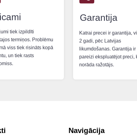
icami
Garantija
umi tiek izpildīti
Katrai precei ir garantija, 
tajos termiņos. Problēmu
2 gadi, pēc Latvijas
mā viss tiek risināts kopā
likumdošanas. Garantija ir
ntu, un tiek rasts
pareizi ekspluatējot preci, 
omiss.
norāda ražotājs.
ti
Navigācija