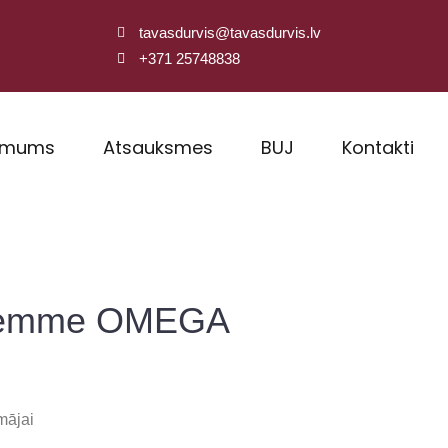
tavasdurvis@tavasdurvis.lv
+371 25748838
 mums
Atsauksmes
BUJ
Kontakti
remme OMEGA
mājai