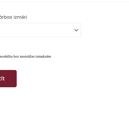
ārbas izmēri
norādīta bez montāžas izmaksām
īt