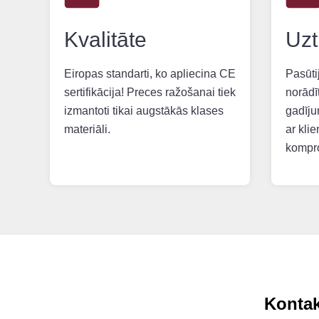
Kvalitāte
Uzt
Eiropas standarti, ko apliecina CE
Pasūtij
sertifikācija! Preces ražošanai tiek
norādī
izmantoti tikai augstākās klases
gadīju
materiāli.
ar klie
kompr
Kontak