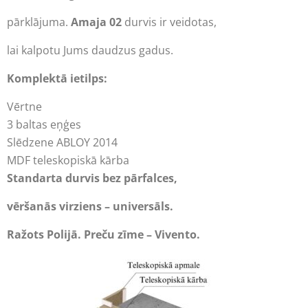
pārklājuma.
Amaja 02
durvis ir veidotas,
lai kalpotu Jums daudzus gadus.
Komplektā ietilps:
Vērtne
3 baltas eņģes
Slēdzene ABLOY 2014
MDF teleskopiskā kārba
Standarta durvis bez pārfalces,
vēršanās virziens – universāls.
Ražots Polijā. Preču zīme – Vivento.