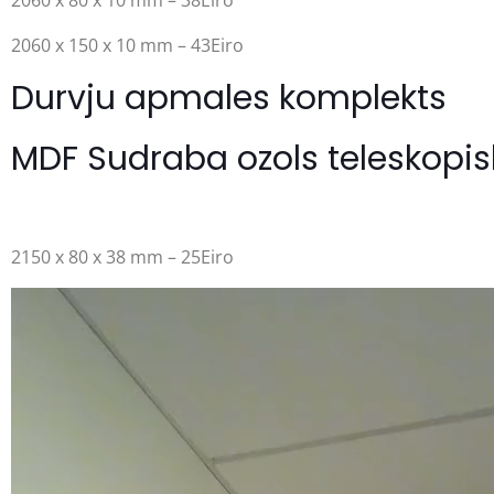
2060 x 80 x 10 mm – 38Eiro
2060 x 150 x 10 mm – 43Eiro
Durvju apmales komplekts
MDF Sudraba ozols teleskopi
2150 x 80 x 38 mm – 25Eiro
Video
atskaņotājs