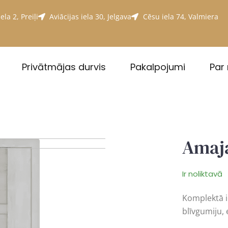
ela 2, Preiļi
Aviācijas iela 30, Jelgava
Cēsu iela 74, Valmiera
Privātmājas durvis
Pakalpojumi
Par
Amaja
Ir noliktavā
Komplektā ie
blīvgumiju,