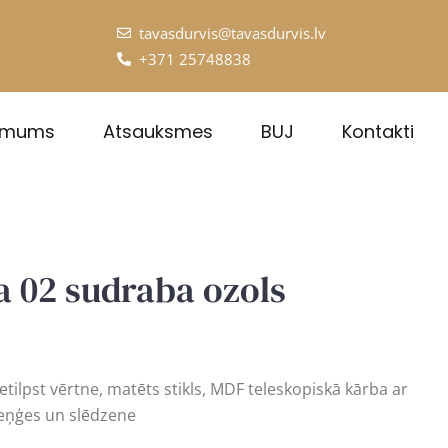
tavasdurvis@tavasdurvis.lv
+371 25748838
 mums
Atsauksmes
BUJ
Kontakti
 02 sudraba ozols
tilpst vērtne, matēts stikls, MDF teleskopiskā kārba ar
 eņģes un slēdzene