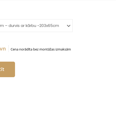
pvn
Cena norādīta bez montāžas izmaksām
īt