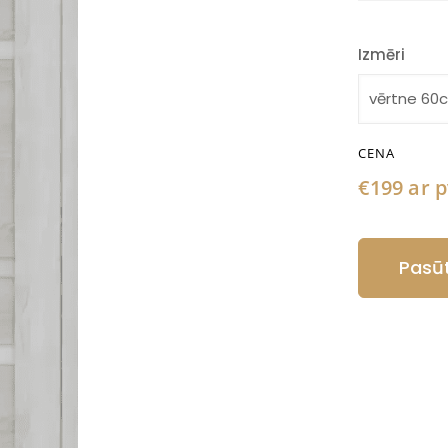
Izmēri
CENA
€199 ar 
Pasūt