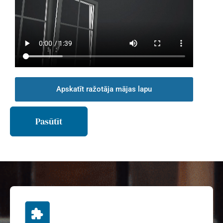
Apskatīt ražotāja mājas lapu
Pasūtīt