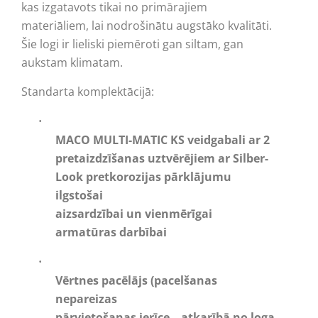
kas izgatavots tikai no primārajiem
materiāliem, lai nodrošinātu augstāko kvalitāti.
Šie logi ir lieliski piemēroti gan siltam, gan
aukstam klimatam.
Standarta komplektācijā:
·
MACO MULTI-MATIC KS veidgabali ar 2
pretaizdzīšanas uztvērējiem ar Silber-
Look pretkorozijas pārklājumu
ilgstošai
aizsardzībai un vienmērīgai
armatūras darbībai
·
Vērtnes pacēlājs (pacelšanas
nepareizas
pārvietošanas ierīce – atkarībā no loga