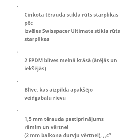
·
Cinkota tērauda stikla rūts starplikas
pēc
izvēles Swisspacer Ultimate stikla rūts
starplikas
·
2 EPDM blīves melnā krāsā (ārējās un
iekšējās)
·
Blīve, kas aizpilda apakšējo
veidgabalu rievu
·
1,5 mm tērauda pastiprinājums
rāmim un vērtnei
(2 mm balkona durvju vērtnei), ,,c”