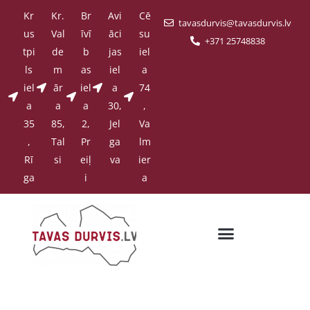
Kr
Kr.
Br
Avi
Cē
tavasdurvis@tavasdurvis.lv
us
Val
īvī
āci
su
+371 25748838
tpi
de
b
jas
iel
ls
m
as
iel
a
iel
ār
iel
a
74
a
a
a
30,
,
35
85,
2,
Jel
Va
,
Tal
Pr
ga
lm
Rī
si
eiļ
va
ier
ga
i
a