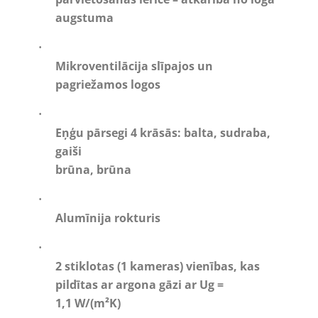
augstuma
·
Mikroventilācija slīpajos un
pagriežamos logos
·
Eņģu pārsegi 4 krāsās: balta, sudraba,
gaiši
brūna, brūna
·
Alumīnija rokturis
·
2 stiklotas (1 kameras) vienības, kas
pildītas ar argona gāzi ar Ug =
1,1 W/(m²K)