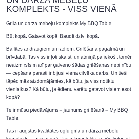
UN DĀRZA MĒBEĻU
KOMPLEKTS - VISS VIENĀ
Grila un dārza mēbeļu komplekts My BBQ Table.
Būt kopā. Gatavot kopā. Baudīt dzīvi kopā.
Ballītes ar draugiem un radiem. Grilēšana pagalmā un
brīvdabā. Tas viss ir ļoti skaisti un atmiņā paliekoši, tomēr
neaizmirsīsim arī par galveno šādas grilēšanas nepilnību
— cepšana parasti ir bijusi viena cilvēka darbs. Un tieši
tāpēc mēs aizdomājāmies, kā būtu, ja viss notiktu
vienlaikus? Kā būtu, ja ēdienu varētu gatavot visiem esot
kopā?
Te ir mūsu piedāvājums – jaunums grilēšanā – My BBQ
Table.
Tas ir augstas kvalitātes ogļu grila un dārza mēbeļu
komplekts — viss vienā. Tas ir komplekts, ko jūs lietosiet