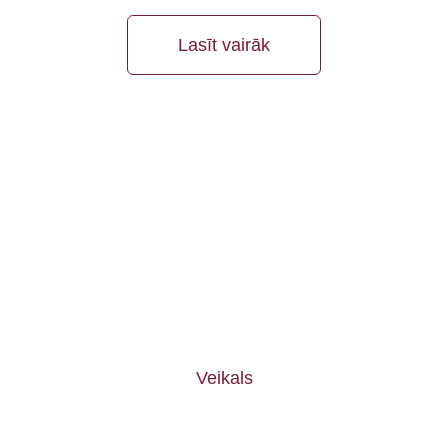
Lasīt vairāk
Plašs klāsts Tavai mājai!
Ienāc un izvēlies!
Veikals