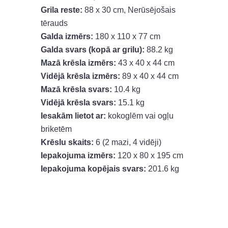
Grila reste:
88 x 30 cm, Nerūsējošais
tērauds
Galda izmērs:
180 x 110 x 77 cm
Galda svars (kopā ar grilu):
88.2 kg
Mazā krēsla izmērs:
43 x 40 x 44 cm
Vidējā krēsla izmērs:
89 x 40 x 44 cm
Mazā krēsla svars:
10.4 kg
Vidējā krēsla svars:
15.1 kg
Iesakām lietot ar:
kokoglēm vai ogļu
briketēm
Krēslu skaits:
6 (2 mazi, 4 vidēji)
Iepakojuma izmērs:
120 x 80 x 195 cm
Iepakojuma kopējais svars:
201.6 kg